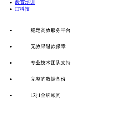
教育培训
IT科技
稳定高效服务平台
无效果退款保障
专业技术团队支持
完整的数据备份
1对1金牌顾问
全国SEO公司分站：
网站优化
北京SEO
上海SEO
广州SEO
深
圳SEO
重庆SEO优化
长沙SEO优化
郑州网站优化
西安网站优
化
武汉SEO优化
天津SEO优化
南京SEO优化
杭州SEO优化
东
莞SEO
大连网站优化
成都SEO
苏州网站优化
太原SEO优化
石
家庄SEO
福州SEO
无锡SEO
佛山SEO
宁波SEO
合肥SEO优
化
沈阳网站优化
济南SEO
昆明SEO
南宁SEO优化
南昌SEO