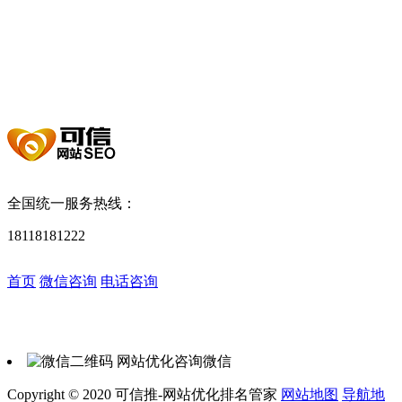
圳SEO
重庆SEO优化
长沙SEO优化
郑州网站优化
西安网站优
化
武汉SEO优化
天津SEO优化
南京SEO优化
杭州SEO优化
东
莞SEO
大连网站优化
成都SEO
苏州网站优化
太原SEO优化
石
家庄SEO
福州SEO
无锡SEO
佛山SEO
宁波SEO
合肥SEO优
化
沈阳网站优化
济南SEO
昆明SEO
南宁SEO优化
南昌SEO
哈尔滨SEO
贵阳SEO
青岛SEO优化
厦门SEO优化
长春SEO
全国统一服务热线：
18118181222
首页
产品中心
数据查询
控制台
首页
微信咨询
电话咨询
关于我们
速效推
关键词价格
推广关键词
联系我们
新闻推
关键词SEO指数
网址收录
SEO技术
深圳SEO优化
深圳网站优化
SEO最新资讯
SEO优化课堂
建站推
网站索引挖掘
域名备案查询
网站优化咨询微信
Copyright © 2020 可信推-网站优化排名管家
网站地图
导航地